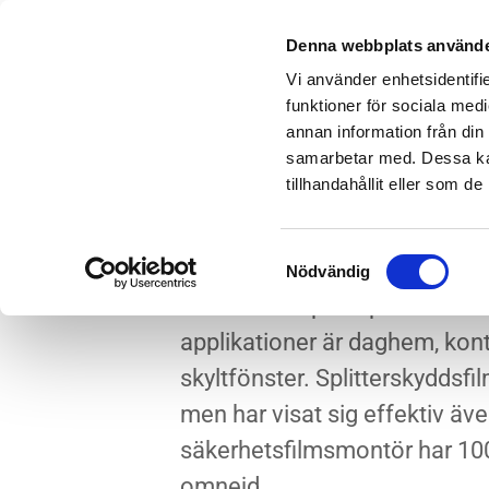
Denna webbplats använde
SOLFILM
S
Vi använder enhetsidentifie
funktioner för sociala medi
annan information från din
samarbetar med. Dessa kan
tillhandahållit eller som d
Pris säkerhets
Samtyckesval
Nödvändig
Filmen kan i princip monteras p
applikationer är daghem, kont
skyltfönster. Splitterskyddsf
men har visat sig effektiv äv
säkerhetsfilmsmontör har 100
omnejd.