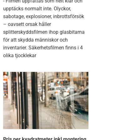
- Filmen uppfattas som helt klar och
upptäcks normalt inte. Olyckor,
sabotage, explosioner, inbrottsförsök
– oavsett orsak håller
splitterskyddsfilmen ihop glasbitarna
för att skydda människor och
inventarier. Säkerhetsfilmen finns i 4
olika tjocklekar
Pris per kvadratmeter inkl montering