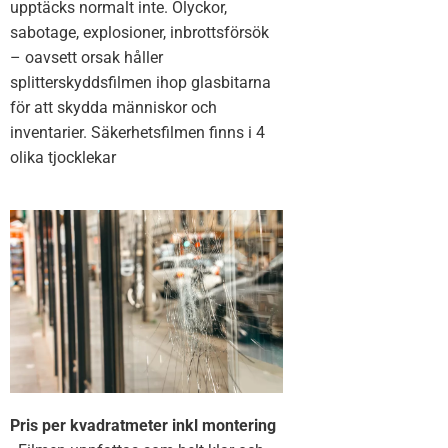
upptäcks normalt inte. Olyckor,
sabotage, explosioner, inbrottsförsök
– oavsett orsak håller
splitterskyddsfilmen ihop glasbitarna
för att skydda människor och
inventarier. Säkerhetsfilmen finns i 4
olika tjocklekar
Pris per kvadratmeter inkl montering