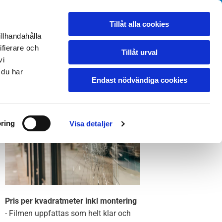
KONTAKTA OSS
PRISFÖRFRÅGAN
Tillåt alla cookies
illhandahålla
ifierare och
Tillåt urval
vi
 du har
Endast nödvändiga cookies
ring
Visa detaljer
Pris per kvadratmeter inkl montering
- Filmen uppfattas som helt klar och