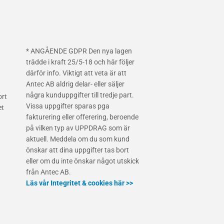
* ANGÅENDE GDPR Den nya lagen
trädde i kraft 25/5-18 och här följer
därför info. Viktigt att veta är att
Antec AB aldrig delar- eller säljer
några kunduppgifter till tredje part.
ort
Vissa uppgifter sparas pga
et
fakturering eller offerering, beroende
på vilken typ av UPPDRAG som är
aktuell. Meddela om du som kund
önskar att dina uppgifter tas bort
eller om du inte önskar något utskick
från Antec AB.
Läs vår Integritet & cookies här >>