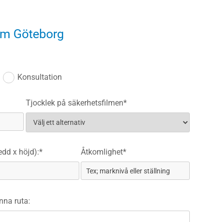
ilm Göteborg
Konsultation
Tjocklek på säkerhetsfilmen*
edd x höjd):*
Åtkomlighet*
enna ruta: