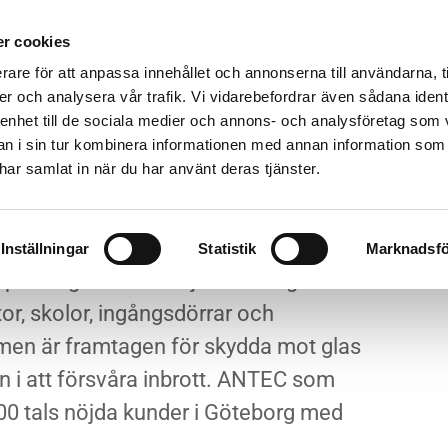
r cookies
ÄKERHETSFILM
INSYNSSKYDD
OM OSS
GALLERI
rare för att anpassa innehållet och annonserna till användarna, t
er och analysera vår trafik. Vi vidarebefordrar även sådana ident
 enhet till de sociala medier och annons- och analysföretag som 
 i sin tur kombinera informationen med annan information som
e har samlat in när du har använt deras tjänster.
film inkl. montering
Inställningar
Statistik
Marknadsfö
å allt glas i alla miljöer. Vanliga
or, skolor, ingångsdörrar och
ilmen är framtagen för skydda mot glas
en i att försvåra inbrott. ANTEC som
0 tals nöjda kunder i Göteborg med